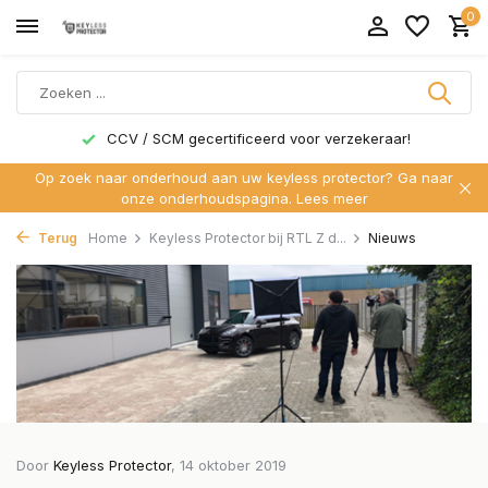
0
's Werelds eerste elektronische sleutel beveiliging!
Op zoek naar onderhoud aan uw keyless protector? Ga naar
onze onderhoudspagina.
Lees meer
Terug
Home
Keyless Protector bij RTL Z d...
Nieuws
Door
Keyless Protector
, 14 oktober 2019