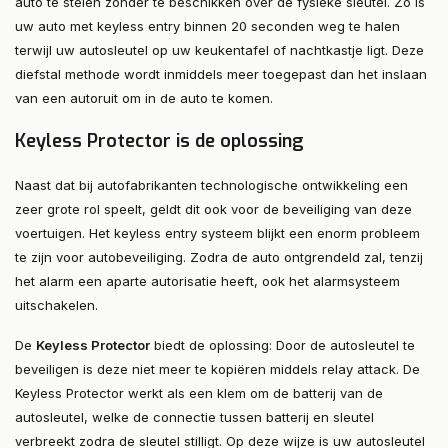
auto te stelen zonder te beschikken over de fysieke sleutel. Zo is
uw auto met keyless entry binnen 20 seconden weg te halen
terwijl uw autosleutel op uw keukentafel of nachtkastje ligt. Deze
diefstal methode wordt inmiddels meer toegepast dan het inslaan
van een autoruit om in de auto te komen.
Keyless Protector is de oplossing
Naast dat bij autofabrikanten technologische ontwikkeling een
zeer grote rol speelt, geldt dit ook voor de beveiliging van deze
voertuigen. Het keyless entry systeem blijkt een enorm probleem
te zijn voor autobeveiliging. Zodra de auto ontgrendeld zal, tenzij
het alarm een aparte autorisatie heeft, ook het alarmsysteem
uitschakelen.
De
Keyless Protector
biedt de oplossing: Door de autosleutel te
beveiligen is deze niet meer te kopiëren middels relay attack. De
Keyless Protector werkt als een klem om de batterij van de
autosleutel, welke de connectie tussen batterij en sleutel
verbreekt zodra de sleutel stilligt. Op deze wijze is uw autosleutel