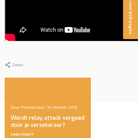
Ga naar B2B pagina
Delen
19
Door Fleetaccess, 14 oktober 2019
Door Fleetaccess, 14 oktob
Wordt relay attack vergoed
Autodief onderweg 
eld
door je verzekeraar?
Polen van de weg g
Lees meer
Lees meer