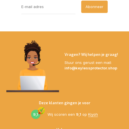
Abonneer
Vragen? Wij helpen je graag!
Stuur ons gerust een mail:
info@keylessprotector.shop
Deze klanten gingen je voor
9,1
Wij scoren een
9,1
op
Kiyoh