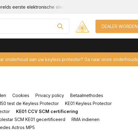
relds eerste elektronische sleutel beveiliging!
Geschikt voor e
DEALER WORDEN
aar onderhoud aan uw keyless protector? Ga naar onze onderhouds
den
Cookies
Privacy policy
Betaalmethodes
50 test de Keyless Protector
KE01 Keyless Protector
ector
KE01 CCV SCM certificering
Polestar SCM KE01 gecertificeerd
RMA indienen
edes Actros MP5