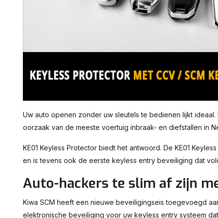
Uw auto openen zonder uw sleutels te bedienen lijkt ideaal. H
oorzaak van de meeste voertuig inbraak- en diefstallen in N
KE01 Keyless Protector biedt het antwoord. De KE01 Keyless P
en is tevens ook de eerste keyless entry beveiliging dat vo
Auto-hackers te slim af zijn m
Kiwa SCM heeft een nieuwe beveiligingseis toegevoegd aan 
elektronische beveiliging voor uw keyless entry systeem da