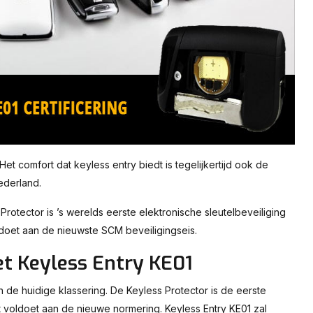
et comfort dat keyless entry biedt is tegelijkertijd ook de
ederland.
rotector is ’s werelds eerste elektronische sleutelbeveiliging
ldoet aan de nieuwste SCM beveiligingseis.
et Keyless Entry KE01
de huidige klassering. De Keyless Protector is de eerste
t voldoet aan de nieuwe normering. Keyless Entry KE01 zal