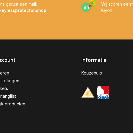
ns gerust een mail:
Wij scoren een
9,1
keylessprotector.shop
Kiyoh
account
Informatie
reren
Keuzehulp
stellingen
ckets
rlanglijst
ijk producten