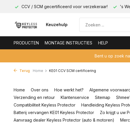
less!
CCV / SCM gecertificeerd voor verzekeraar!
's We
Keuzehulp
PRODUCTEN
MONTAGE INSTRUCTIES
HELP
Bent u op zoek n
Terug
Home
KE01 CCV SCM certificering
Home
Over ons
Hoe werkt het?
Algemene voorwaar
Verzending en retour
Klantenservice
Sitemap
Shmee1
Compatibiliteit Keyless Protector
Handleiding Keyless Prot
Batterij vervangen KE01 Keyless Protector
Zo krijgt u uw 
Aanvraag dealer Keyless Protector (auto & motoren)
Merc