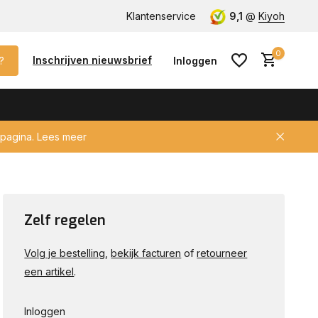
lke auto met keyless!
Klantenservice
CCV / SCM gecertificeerd voor verzeke
9,1
@
Kiyoh
0
Inschrijven nieuwsbrief
?
Inloggen
pagina.
Lees meer
Account aanmaken
Zelf regelen
Volg je bestelling
,
bekijk facturen
of
retourneer
een artikel
.
Inloggen