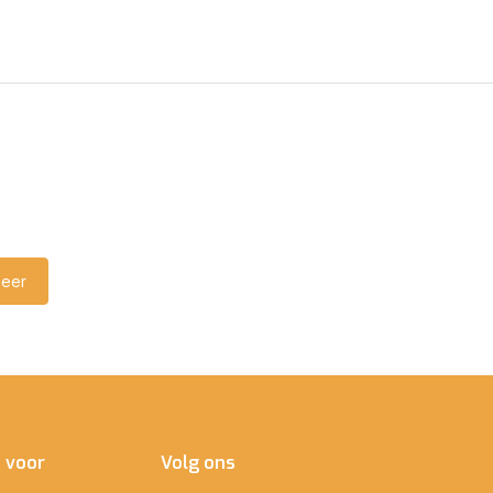
eer
e voor
Volg ons