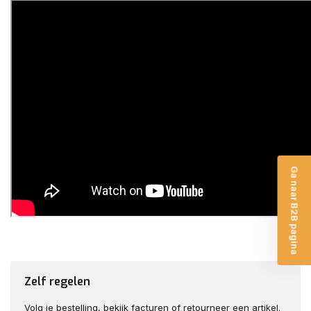
Ga naar B2B pagina
Zelf regelen
Volg je bestelling
,
bekijk facturen
of
retourneer een artikel
.