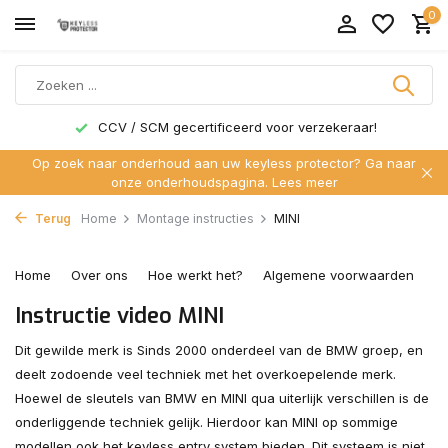
0
 SCM gecertificeerd voor verzekeraar!
's Werelds 
Op zoek naar onderhoud aan uw keyless protector? Ga naar
onze onderhoudspagina.
Lees meer
Terug
Home
Montage instructies
MINI
Home
Over ons
Hoe werkt het?
Algemene voorwaarden
C
Instructie video MINI
Dit gewilde merk is Sinds 2000 onderdeel van de BMW groep, en
deelt zodoende veel techniek met het overkoepelende merk.
Hoewel de sleutels van BMW en MINI qua uiterlijk verschillen is de
onderliggende techniek gelijk. Hierdoor kan MINI op sommige
modellen ook het keyless entry system bieden. Dit systeem is niet