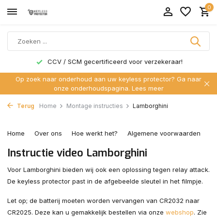
0
CCV / SCM gecertificeerd voor verzekeraar!
Op zoek naar onderhoud aan uw keyless protector? Ga naar
onze onderhoudspagina.
Lees meer
Terug
Home
Montage instructies
Lamborghini
Home
Over ons
Hoe werkt het?
Algemene voorwaarden
C
Instructie video Lamborghini
Voor Lamborghini bieden wij ook een oplossing tegen relay attack.
De keyless protector past in de afgebeelde sleutel in het filmpje.
Let op; de batterij moeten worden vervangen van CR2032 naar
CR2025. Deze kan u gemakkelijk bestellen via onze
webshop
. Zie