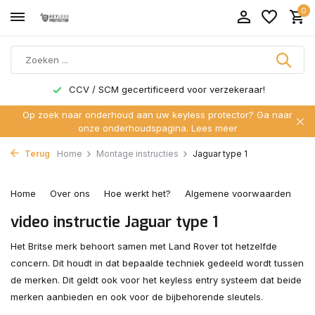
0
CCV / SCM gecertificeerd voor verzekeraar!
Op zoek naar onderhoud aan uw keyless protector? Ga naar
onze onderhoudspagina.
Lees meer
Terug
Home
Montage instructies
Jaguar type 1
Home
Over ons
Hoe werkt het?
Algemene voorwaarden
C
video instructie Jaguar type 1
Het Britse merk behoort samen met Land Rover tot hetzelfde
concern. Dit houdt in dat bepaalde techniek gedeeld wordt tussen
de merken. Dit geldt ook voor het keyless entry systeem dat beide
merken aanbieden en ook voor de bijbehorende sleutels.