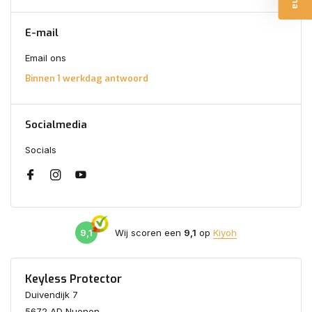
E-mail
Email ons
Binnen 1 werkdag antwoord
Socialmedia
Socials
9,1
Wij scoren een
9,1
op
Kiyoh
Keyless Protector
Duivendijk 7
5672 AD Nuenen