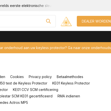
relds eerste elektronische sleutel beveiliging!
Geschikt voor e
DEALER WORDEN
aar onderhoud aan uw keyless protector? Ga naar onze onderhouds
den
Cookies
Privacy policy
Betaalmethodes
50 test de Keyless Protector
KE01 Keyless Protector
ector
KE01 CCV SCM certificering
Polestar SCM KE01 gecertificeerd
RMA indienen
edes Actros MP5