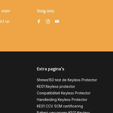
e voor
Volg ons
9,1
op
Extra pagina's
Shmee150 test de Keyless Protector
KE01 Keyless protector
Compatibiliteit Keyless Protector
Handleiding Keyless Protector
KE01 CCV SCM certificering
Batterij vervangen KE01 Keyless