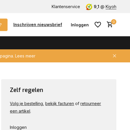
lke auto met keyless!
Klantenservice
CCV / SCM gecertificeerd voor verzeke
9,1
@
Kiyoh
0
Inschrijven nieuwsbrief
?
Inloggen
pagina.
Lees meer
Account aanmaken
Zelf regelen
Volg je bestelling
,
bekijk facturen
of
retourneer
een artikel
.
Inloggen