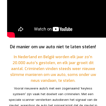
Dé manier om uw auto niet te laten stelen!
In Nederland en België worden elk jaar zo’n
20.000 auto’s gestolen, en elk jaar groeit dit
aantal. Criminelen vinden steeds weer nieuwe
slimme manieren om uw auto, soms onder uw
neus vandaan, te stelen.
Vooral nieuwere auto’s met een zogenaamd ‘keyless
systeem’ zijn vaak het doelwit van criminelen. Met een
speciale scanner versterken autodieven het signaal van de
sleutel, waardoor de auto het signaal krijgt dat de sleutel in