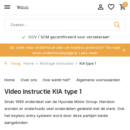
0
CCV / SCM gecertificeerd voor verzekeraar!
Op zoek naar onderhoud aan uw keyless protector? Ga naar
onze onderhoudspagina.
Lees meer
Terug
Home
Montage instructies
KIA type 1
Home
Over ons
Hoe werkt het?
Algemene voorwaarden
C
Video instructie KIA type 1
Sinds 1999 onderdeel van de Hyundai Motor Group. Hierdoor
worden er onderhuids veel onderdelen gedeeld met dit merk. Ook
het keyless entry systeem word door deze partijen beide
aangeboden.