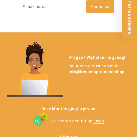
Ga naar B2B pagina
Abonneer
Vragen? Wij helpen je graag!
Stuur ons gerust een mail:
info@keylessprotector.shop
Deze klanten gingen je voor
9,1
Wij scoren een
9,1
op
Kiyoh