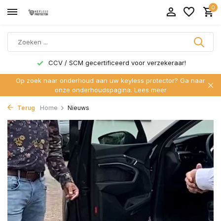
0
CCV / SCM gecertificeerd voor verzekeraar!
Op zoek naar onderhoud aan uw keyless protector? Ga naar
onze onderhoudspagina.
Lees meer
Terug
Home
Nieuws