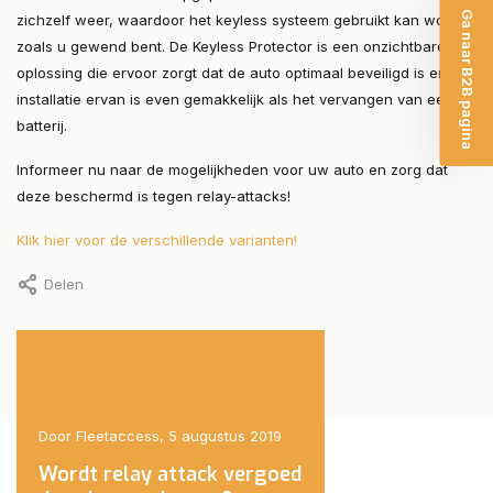
Ga naar B2B pagina
zichzelf weer, waardoor het keyless systeem gebruikt kan worden
zoals u gewend bent. De Keyless Protector is een onzichtbare
oplossing die ervoor zorgt dat de auto optimaal beveiligd is en de
installatie ervan is even gemakkelijk als het vervangen van een
batterij.
Informeer nu naar de mogelijkheden voor uw auto en zorg dat
deze beschermd is tegen relay-attacks!
Klik hier voor de verschillende varianten!
Delen
019
Door Fleetaccess, 5 augustus 2019
Door Fleetaccess, 5 augus
Wordt relay attack vergoed
Autodief onderweg 