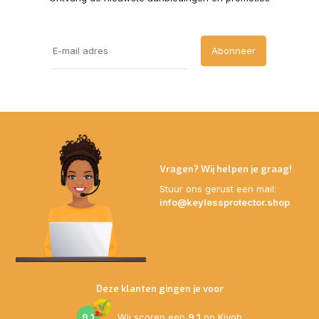
Abonneer
Vragen? Wij helpen je graag!
Stuur ons gerust een mail:
info@keylessprotector.shop
Deze klanten gingen je voor
9,1
Wij scoren een
9,1
op
Kiyoh