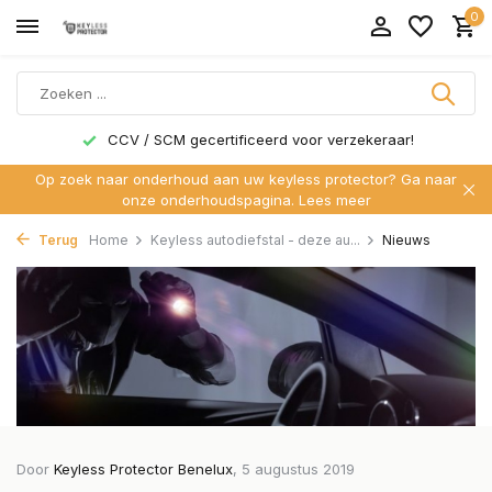
0
CCV / SCM gecertificeerd voor verzekeraar!
Op zoek naar onderhoud aan uw keyless protector? Ga naar
onze onderhoudspagina.
Lees meer
Terug
Home
Keyless autodiefstal - deze au...
Nieuws
Door
Keyless Protector Benelux
, 5 augustus 2019