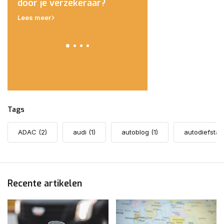
eld
door je verzekeraar?
Polen van de weg g
Lees meer
Lees meer
Tags
ADAC
(2)
audi
(1)
autoblog
(1)
autodiefstal
Recente artikelen