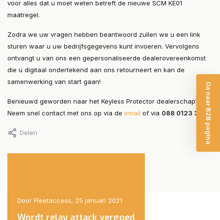
voor alles dat u moet weten betreft de nieuwe SCM KE01
maatregel.
Zodra we uw vragen hebben beantwoord zullen we u een link
sturen waar u uw bedrijfsgegevens kunt invoeren. Vervolgens
ontvangt u van ons een gepersonaliseerde dealerovereenkomst
die u digitaal ondertekend aan ons retourneert en kan de
samenwerking van start gaan!
Ga naar B2B pagina
Benieuwd geworden naar het Keyless Protector dealerschap?
Neem snel contact met ons op via de
email
of via
088 0123 300
!
Delen
21
Door Fleetaccess, 25 januari 2021
Door Fleetaccess, 25 janua
Wordt relay attack vergoed
Autodief onderweg 