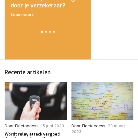
eld
door je verzekeraar?
Polen van de weg g
Lees meer
Lees meer
Recente artikelen
Door
Fleetaccess
,
15 juni 2023
Door
Fleetaccess
,
23 maart
2023
Wordt relay attack vergoed