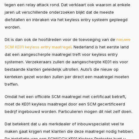
tegen een relay attack rond. Dat verklaart ook waarom al enkele
jaren uit verschillende onderzoeken blijkt dat de meeste
diefstallen en inbraken via het keyless entry systeem gepleegd
worden.
Dit is dan ook de hoofdreden voor de toevoeging van de
nieuwe
SCM KE01 keyless entry maatregel
. Nederland is het eerste land
dat een aangescherpte maatregel treft voor keyless entry
systemen. Verzekeraars zullen de aangescherpte KE01 eis voor
bestaande klanten geleidelijk uitrollen. Auto’s die nieuw op
kenteken gezet worden zullen per direct een maatregel moeten
treffen.
Omdat het een officiële SCM maatregel met certificaat betreft,
moet de KE01 keyless maatregel door een SCM gecertificeerd
bedrijf ingebouwd worden. Particulieren mogen dit niet zelf doen.
Dat betekent dat u als merkdealer of inbouwspecialist veel te
maken gaat krijgen met klanten die deze maatregel nodig hebben.
De installatie van een SCM/CCV KE01 Keyless Protector kunt u