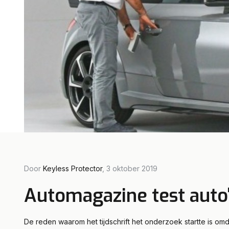
Door Fl
Door
Keyless Protector
, 3 oktober 2019
Auto
Automagazine test auto'
Mod
De reden waarom het tijdschrift het onderzoek startte is o
Lees m