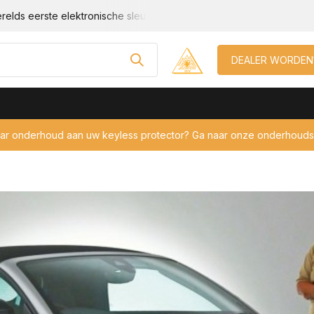
Geschikt voor elke auto met keyless!
CCV / SCM gecertificee
DEALER WORDEN
aar onderhoud aan uw keyless protector? Ga naar onze onderhouds