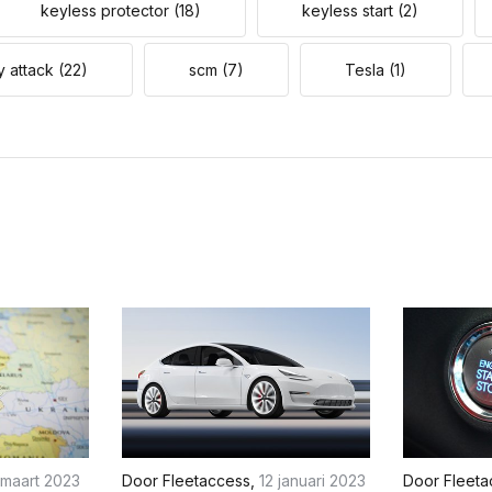
keyless protector
(18)
keyless start
(2)
y attack
(22)
scm
(7)
Tesla
(1)
 maart 2023
Door
Fleetaccess
,
12 januari 2023
Door
Fleeta