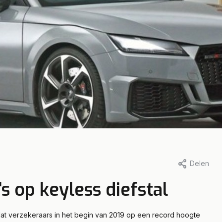
eetaccess, 3 oktober 2019
Door Fleetaccess, 3 oktober 20
Delen
sleutel Tesla
Verdachte van
s op keyless diefstal
el X gehackt
keyless entry di
veroordeeld tot
mdat verzekeraars in het begin van 2019 op een record hoogte
eer