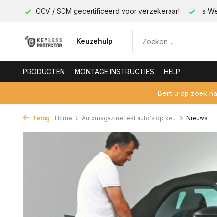
raar!
's Werelds eerste elektronische sleutel beveiliging!
Keuzehulp
PRODUCTEN
MONTAGE INSTRUCTIES
HELP
Bent u op zoek n
Terug
Home
Automagazine test auto's op ke...
Nieuws