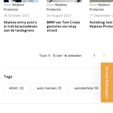
Door
Keyless
Door
Keyless
Door
Keyless
Protector
Protector
Protector
18 October 2021
29 August 2021
17 September 
Keyless entry auto's
BMW van Tom Cruise
Autoblog test
in trek bij autodieven
gestolen via relay
Keyless Prote
aan de landsgrens
attack
Toon
1
-
5
van
-4
artikelen
1
0
Ga naar B2B pagina
Tags
ADAC
(2)
auto hacken
(1)
autodiefstal
(5)