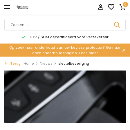
0
CCV / SCM gecertificeerd voor verzekeraar!
Op zoek naar onderhoud aan uw keyless protector? Ga naar
onze onderhoudspagina.
Lees meer
Terug
Home
Nieuws
sleutelbeveiliging