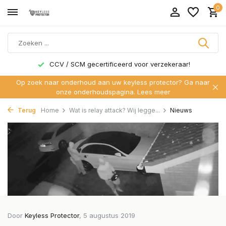
0
CCV / SCM gecertificeerd voor verzekeraar!
Op zoek naar onderhoud aan uw keyless protector? Ga naar
onze onderhoudspagina.
Lees meer
Terug
Home
Wat is relay attack? Wij legge...
Nieuws
Door
Keyless Protector
, 5 augustus 2019