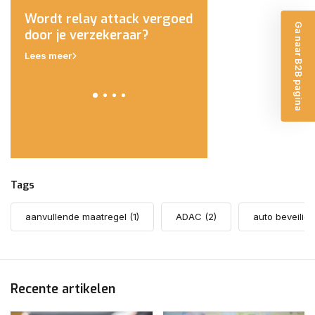
Wordt relay attack vergoed
Autodief onderweg 
Ga naar B2B pagina
eld
door je verzekeraar?
Polen van de weg g
Lees meer
Lees meer
Tags
aanvullende maatregel
(1)
ADAC
(2)
auto beveilig
Recente artikelen