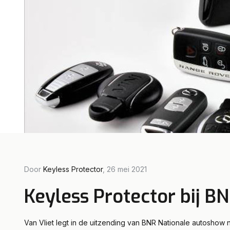
Door Fl
Door
Keyless Protector
, 26 mei 2021
Auto
Keyless Protector bij B
Mod
Van Vliet legt in de uitzending van BNR Nationale autoshow n
Lees m