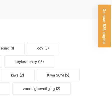
Ga naar B2B pagina
liging
(1)
ccv
(3)
keyless entry
(15)
kiwa
(2)
Kiwa SCM
(5)
voertuigbeveiliging
(2)