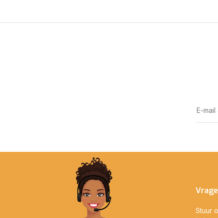
Vrage
Stuur o