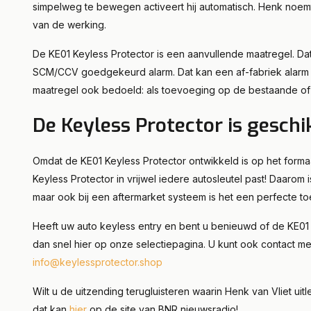
simpelweg te bewegen activeert hij automatisch. Henk noemt
van de werking.
De KE01 Keyless Protector is een aanvullende maatregel. D
SCM/CCV goedgekeurd alarm. Dat kan een af-fabriek alarm z
maatregel ook bedoeld: als toevoeging op de bestaande of no
De Keyless Protector is geschik
Omdat de KE01 Keyless Protector ontwikkeld is op het formaat 
Keyless Protector in vrijwel iedere autosleutel past! Daarom 
maar ook bij een aftermarket systeem is het een perfecte to
Heeft uw auto keyless entry en bent u benieuwd of de KE01 Ke
dan snel hier op onze selectiepagina. U kunt ook contact 
info@keylessprotector.shop
Wilt u de uitzending terugluisteren waarin Henk van Vliet u
dat kan
hier
op de site van BNR nieuwsradio!