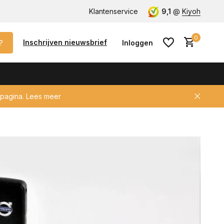
CV / SCM gecertificeerd voor verzekeraar!
Klantenservice
9,1
@
Kiyoh
0
Inschrijven nieuwsbrief
?
Inloggen
pagina.
Lees meer
Account aanmaken