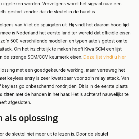
d uitgelezen worden. Vervolgens wordt het signaal naar een
celstraf
s gestart zonder dat de sleutel in de buurt is.
Lees meer
olgens van Vliet de spuigaten uit. Hij vindt het daarom hoog tijd
ee is Nederland het eerste land ter wereld dat officiële eisen
 zo’n 500 verschillende modellen en typen auto’s getest om te
ttack. Om het inzichtelijk te maken heeft Kiwa SCM een lijst
 aan de strenge SCM/CCV keurmerk eisen.
Deze lijst vindt u hier
.
oplossing met een goedgekeurde werking, maar verreweg het
met keyless entry is zeer kwetsbaar voor zo’n relay attack. Van
of keyless go onbeschermd rondrijden. Dit is in de eerste plaats
zitten met de handen in het haar. Het is achteraf nauwelijks te
eeft afgesloten.
 als oplossing
de sleutel niet meer uit te lezen is. Door de sleutel