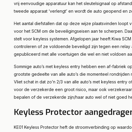
vrij eenvoudige apparatuur kan het sleutelsignaal op afstan
tweede apparaat ‘verlengt’ en wordt de auto geopend en zelf
Het aantal diefstallen dat op deze wijze plaatsvinden loopt v
voor het SCM om de beveiligingseisen aan te scherpen. Daarm
stelt voor keyless systemen. Afgelopen jaar heeft Kiwa SCM
controleren of ze voldoende beveiligd zijn tegen een relay a
gepubliceerd met alle voertuigen die wel en niet voldoen
Sommige auto’s met keyless entry hebben een af-fabriek 
grootste gedeelte van alle auto’s die momenteel rondrijden 
Vliet schat in dat zo’n 2/3 van alle auto’s met keyless entry 
voor de verzekerde een groot risico, maar ook verzekeraars 
bepalen of de verzekerde zijn/haar auto wel of niet goed h
Keyless Protector aangedragen
KE01 Keyless Protector heft de stroomverbinding op waardoor 