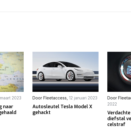
 maart 2023
Door
Fleetaccess
,
12 januari 2023
Door
Fleeta
2022
g naar
Autosleutel Tesla Model X
gehaald
gehackt
Verdachte
diefstal v
celstraf