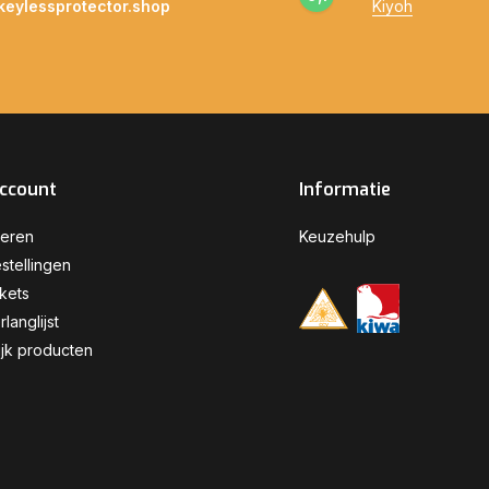
keylessprotector.shop
Kiyoh
account
Informatie
reren
Keuzehulp
stellingen
ckets
rlanglijst
ijk producten