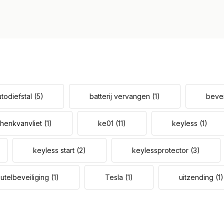
utodiefstal
(5)
batterij vervangen
(1)
bevei
henkvanvliet
(1)
ke01
(11)
keyless
(1)
keyless start
(2)
keylessprotector
(3)
eutelbeveiliging
(1)
Tesla
(1)
uitzending
(1)