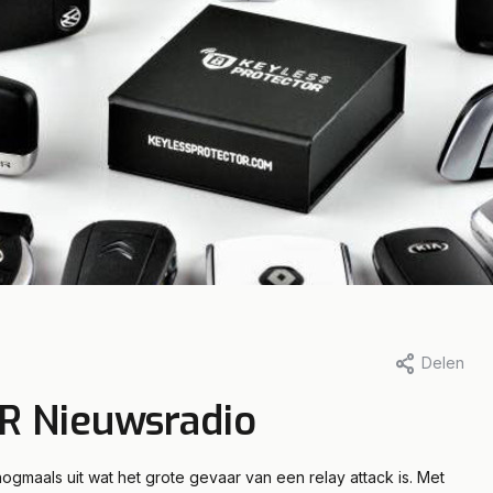
eetaccess, 26 mei 2021
Door Fleetaccess, 26 mei 2021
Delen
sleutel Tesla
Verdachte van
NR Nieuwsradio
el X gehackt
keyless entry di
veroordeeld tot
ogmaals uit wat het grote gevaar van een relay attack is. Met
eer