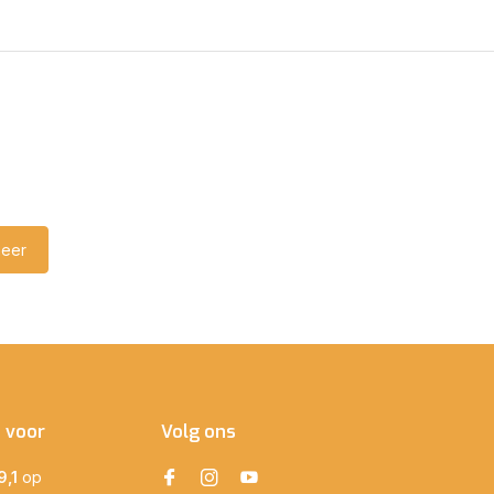
eer
e voor
Volg ons
9,1
op