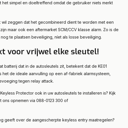
 het simpel en doeltreffend omdat de gebruiker niets merkt
at wil zeggen dat het gecombineerd dient te worden met een
ijn maar ook een aftermarket SCM/CCV klasse alarm. Zo is de
g te plaatsen beveiliging, níet als losse beveiliging.
t voor vrijwel elke sleutel!
batterij dat in de autosleutels zit, betekent dat de KE01
is het de ideale aanvulling op een af-fabriek alarmsysteem,
evoeging tegen relay attack.
yless Protector ook in uw autosleutels te installeren is? Kijk
met ons opnemen via 088-0123 300 of
itleg geeft over de aangescherpte keyless entry maatregelen?