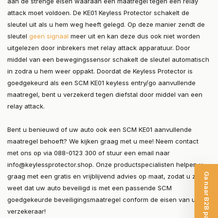
aan de strenge eisen waaraan een maatregel tegen een relay
attack moet voldoen. De KE01 Keyless Protector schakelt de
sleutel uit als u hem weg heeft gelegd. Op deze manier zendt de
sleutel
geen signaal
meer uit en kan deze dus ook niet worden
uitgelezen door inbrekers met relay attack apparatuur. Door
middel van een bewegingssensor schakelt de sleutel automatisch
in zodra u hem weer oppakt. Doordat de Keyless Protector is
goedgekeurd als een SCM KE01 keyless entry/go aanvullende
maatregel, bent u verzekerd tegen diefstal door middel van een
relay attack.
Bent u benieuwd of uw auto ook een SCM KE01 aanvullende
maatregel behoeft? We kijken graag met u mee! Neem contact
met ons op via 088-0123 300 of stuur een email naar
info@keylessprotector.shop
. Onze productspecialisten helpen u
Ga naar B2B pagina
graag met een gratis en vrijblijvend advies op maat, zodat u zeker
weet dat uw auto beveiligd is met een passende SCM
goedgekeurde beveiligingsmaatregel conform de eisen van uw
verzekeraar!