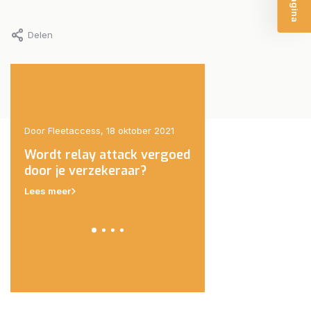
Delen
21
Door Fleetaccess, 18 oktober 2021
Door Fleetaccess, 18 oktob
Wordt relay attack vergoed
Autodief onderweg 
eld
door je verzekeraar?
Polen van de weg g
Lees meer
Lees meer