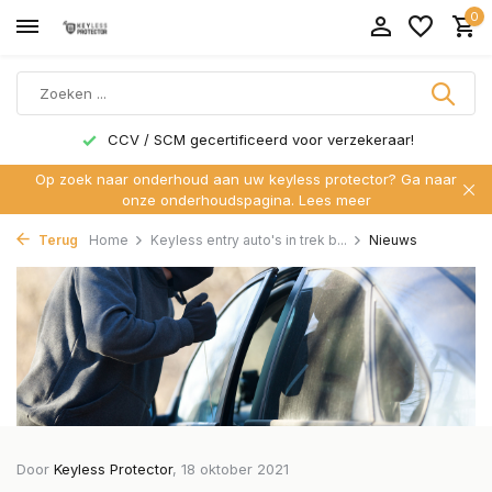
0
CCV / SCM gecertificeerd voor verzekeraar!
Op zoek naar onderhoud aan uw keyless protector? Ga naar
onze onderhoudspagina.
Lees meer
Terug
Home
Keyless entry auto's in trek b...
Nieuws
Door
Keyless Protector
, 18 oktober 2021