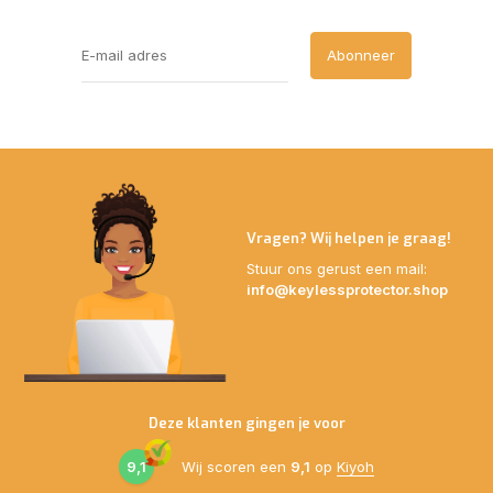
Abonneer
Vragen? Wij helpen je graag!
Stuur ons gerust een mail:
info@keylessprotector.shop
Deze klanten gingen je voor
9,1
Wij scoren een
9,1
op
Kiyoh