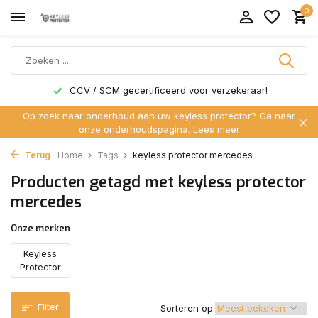
0
CCV / SCM gecertificeerd voor verzekeraar!
Op zoek naar onderhoud aan uw keyless protector? Ga naar
onze onderhoudspagina.
Lees meer
Terug
Home
Tags
keyless protector mercedes
Producten getagd met keyless protector
mercedes
Onze merken
Keyless
Protector
Filter
Sorteren op: