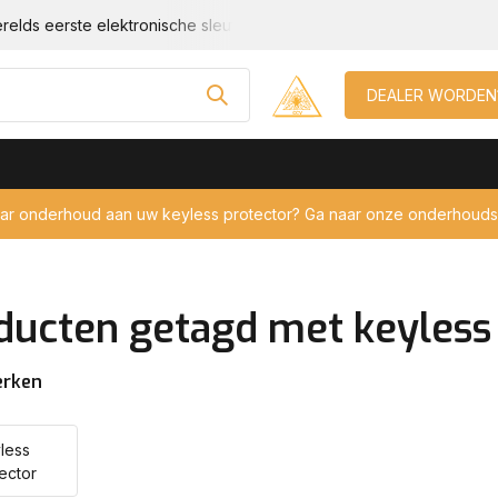
relds eerste elektronische sleutel beveiliging!
Geschikt voor e
DEALER WORDEN
aar onderhoud aan uw keyless protector? Ga naar onze onderhouds
ducten getagd met keyless 
erken
less
ector