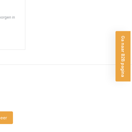
morgen in
Ga naar B2B pagina
eer