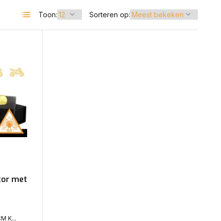
Toon:
Sorteren op:
tor met
M K...