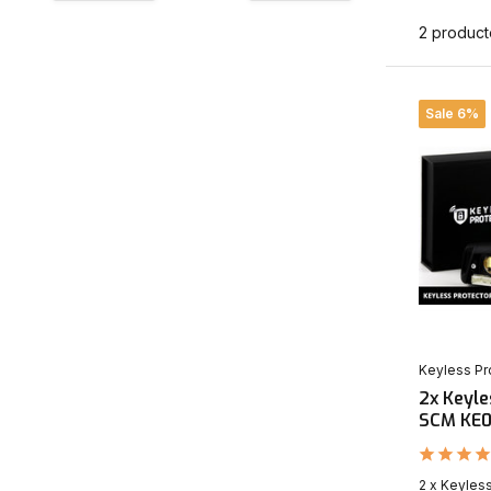
2 produc
Sale 6%
Keyless Pr
2x Keyl
SCM KE01
2 x Keyles