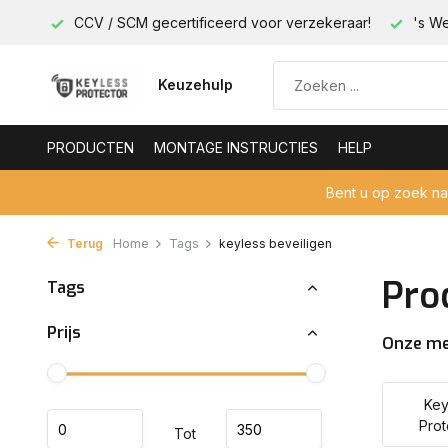
less!
CCV / SCM gecertificeerd voor verzekeraar!
's We
Keuzehulp
PRODUCTEN
MONTAGE INSTRUCTIES
HELP
Bent u op zoek n
Terug
Home
Tags
keyless beveiligen
Pro
Tags
Prijs
Onze m
Key
Prot
Tot