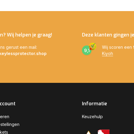
n? Wij helpen je graag!
Deze klanten gingen j
ns gerust een mail:
Wij scoren een
9,1
keylessprotector.shop
Kiyoh
account
Informatie
reren
Keuzehulp
stellingen
ckets