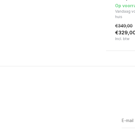
Op voorr
Vandaag vo
huis
€349,00
€329,0
Incl. btw