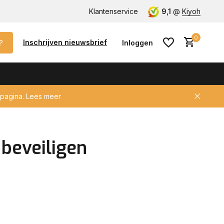
lke auto met keyless!
Klantenservice
CCV / SCM gecertificeerd voor verzeke
9,1
@
Kiyoh
0
Inschrijven nieuwsbrief
?
Inloggen
pagina.
Lees meer
Account aanmaken
beveiligen