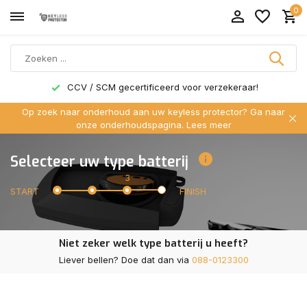
0
CCV / SCM gecertificeerd voor verzekeraar!
Op zoek naar onderhoud aan uw keyless protector? Ga naar
onze onderhoudspagina.
Lees meer
Selecteer uw type batterij
3
START
FINISH
Niet zeker welk type batterij u heeft?
Liever bellen? Doe dat dan via
088-0123300