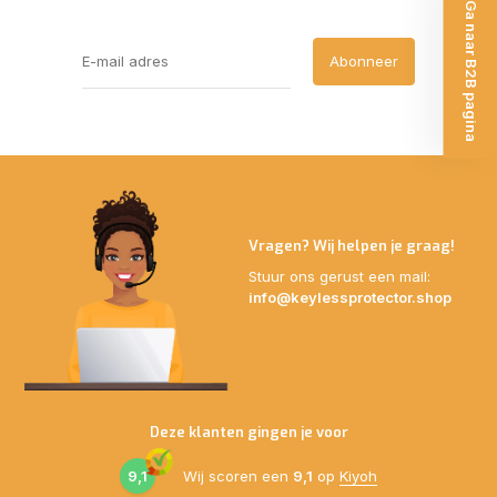
Ga naar B2B pagina
Abonneer
Vragen? Wij helpen je graag!
Stuur ons gerust een mail:
info@keylessprotector.shop
Deze klanten gingen je voor
9,1
Wij scoren een
9,1
op
Kiyoh