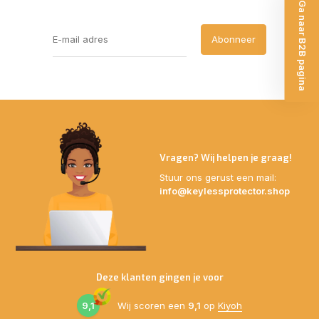
Ga naar B2B pagina
Abonneer
Vragen? Wij helpen je graag!
Stuur ons gerust een mail:
info@keylessprotector.shop
Deze klanten gingen je voor
9,1
Wij scoren een
9,1
op
Kiyoh