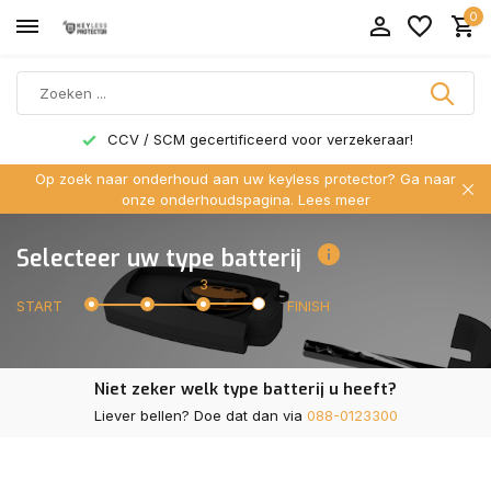
0
CCV / SCM gecertificeerd voor verzekeraar!
Op zoek naar onderhoud aan uw keyless protector? Ga naar
onze onderhoudspagina.
Lees meer
Selecteer uw type batterij
3
START
FINISH
Niet zeker welk type batterij u heeft?
Liever bellen? Doe dat dan via
088-0123300