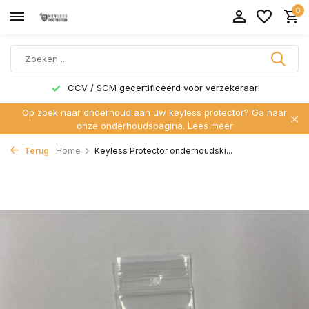
0
CCV / SCM gecertificeerd voor verzekeraar!
Op zoek naar onderhoud aan uw keyless protector? Ga naar
onze onderhoudspagina.
Lees meer
Terug
Home
Keyless Protector onderhoudski...