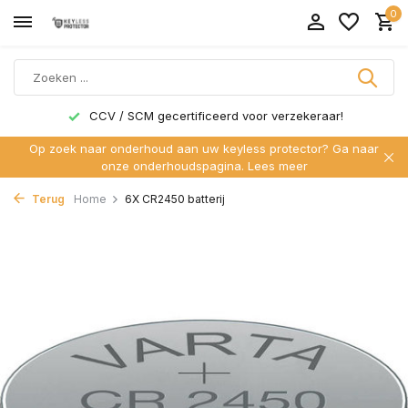
0
CCV / SCM gecertificeerd voor verzekeraar!
Op zoek naar onderhoud aan uw keyless protector? Ga naar
onze onderhoudspagina.
Lees meer
Terug
Home
6X CR2450 batterij