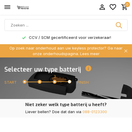
0
CCV / SCM gecertificeerd voor verzekeraar!
Op zoek naar onderhoud aan uw keyless protector? Ga naar
onze onderhoudspagina.
Lees meer
Selecteer uw type batterij
3
START
FINISH
Niet zeker welk type batterij u heeft?
Liever bellen? Doe dat dan via
088-0123300