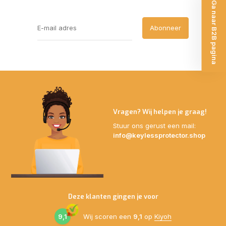
Ga naar B2B pagina
Abonneer
Vragen? Wij helpen je graag!
Stuur ons gerust een mail:
info@keylessprotector.shop
Deze klanten gingen je voor
9,1
Wij scoren een
9,1
op
Kiyoh