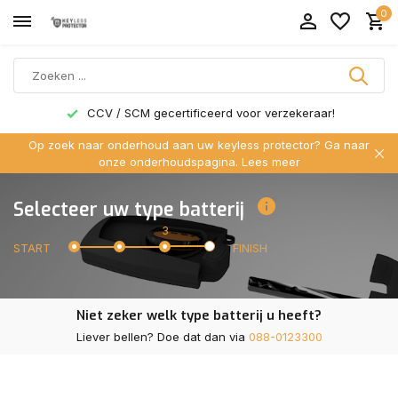
0
CCV / SCM gecertificeerd voor verzekeraar!
Op zoek naar onderhoud aan uw keyless protector? Ga naar
onze onderhoudspagina.
Lees meer
Selecteer uw type batterij
3
START
FINISH
Niet zeker welk type batterij u heeft?
Liever bellen? Doe dat dan via
088-0123300