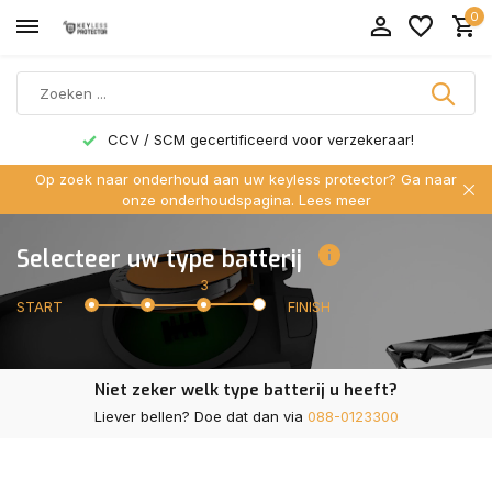
0
CCV / SCM gecertificeerd voor verzekeraar!
Op zoek naar onderhoud aan uw keyless protector? Ga naar
onze onderhoudspagina.
Lees meer
Selecteer uw type batterij
3
START
FINISH
Niet zeker welk type batterij u heeft?
Liever bellen? Doe dat dan via
088-0123300