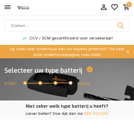
0
CCV / SCM gecertificeerd voor verzekeraar!
Op zoek naar onderhoud aan uw keyless protector? Ga naar
onze onderhoudspagina.
Lees meer
Selecteer uw type batterij
3
START
FINISH
Niet zeker welk type batterij u heeft?
Liever bellen? Doe dat dan via
088-0123300