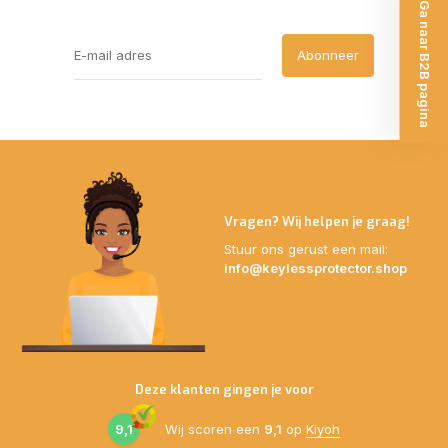
Ga naar B2B pagina
Abonneer
Vragen? Wij helpen je graag!
Stuur ons gerust een mail:
info@keylessprotector.shop
Deze klanten gingen je voor
9,1
Wij scoren een
9,1
op
Kiyoh