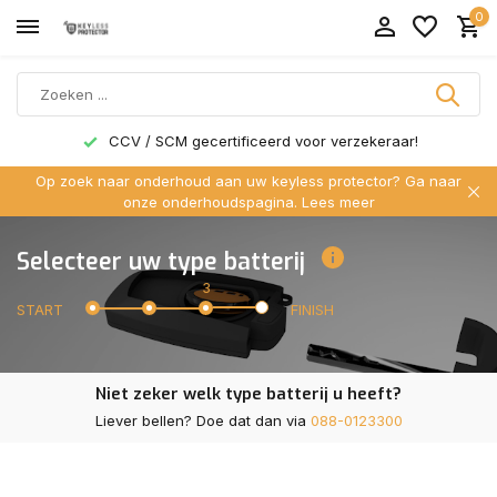
0
CCV / SCM gecertificeerd voor verzekeraar!
Op zoek naar onderhoud aan uw keyless protector? Ga naar
onze onderhoudspagina.
Lees meer
Selecteer uw type batterij
3
START
FINISH
Niet zeker welk type batterij u heeft?
Liever bellen? Doe dat dan via
088-0123300