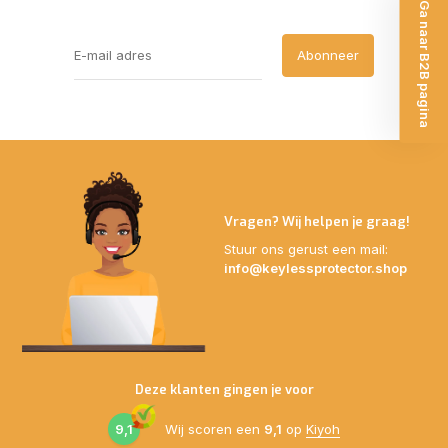
Ga naar B2B pagina
Abonneer
Vragen? Wij helpen je graag!
Stuur ons gerust een mail:
info@keylessprotector.shop
Deze klanten gingen je voor
9,1
Wij scoren een
9,1
op
Kiyoh