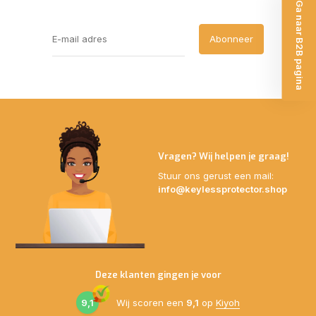
Ga naar B2B pagina
Abonneer
Vragen? Wij helpen je graag!
Stuur ons gerust een mail:
info@keylessprotector.shop
Deze klanten gingen je voor
9,1
Wij scoren een
9,1
op
Kiyoh