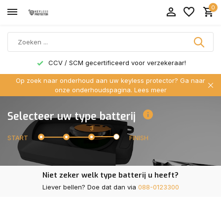
0
CCV / SCM gecertificeerd voor verzekeraar!
Op zoek naar onderhoud aan uw keyless protector? Ga naar
onze onderhoudspagina.
Lees meer
Selecteer uw type batterij
3
START
FINISH
Niet zeker welk type batterij u heeft?
Liever bellen? Doe dat dan via
088-0123300