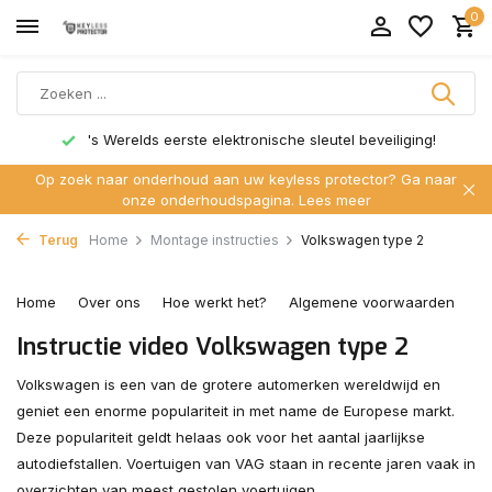
0
's Werelds eerste elektronische sleutel beveiliging!
Op zoek naar onderhoud aan uw keyless protector? Ga naar
onze onderhoudspagina.
Lees meer
Terug
Home
Montage instructies
Volkswagen type 2
Home
Over ons
Hoe werkt het?
Algemene voorwaarden
C
Instructie video Volkswagen type 2
Volkswagen is een van de grotere automerken wereldwijd en
geniet een enorme populariteit in met name de Europese markt.
Deze populariteit geldt helaas ook voor het aantal jaarlijkse
autodiefstallen. Voertuigen van VAG staan in recente jaren vaak in
overzichten van meest gestolen voertuigen.