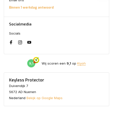
Email ons
Binnen 1 werkdag antwoord
Socialmedia
Socials
9,1
Wij scoren een
9,1
op
Kiyoh
Keyless Protector
Duivendijk 7
5672 AD Nuenen
Nederland
Bekijk op Google Maps