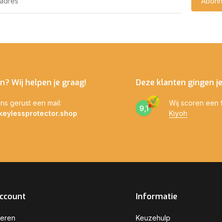
Abonn
n? Wij helpen je graag!
Deze klanten gingen j
ns gerust een mail:
Wij scoren een
9,1
keylessprotector.shop
Kiyoh
account
Informatie
reren
Keuzehulp