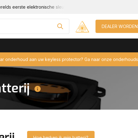
relds eerste elektronische sleutel beveiliging!
Geschikt voor e
DEALER WORDEN
aar onderhoud aan uw keyless protector? Ga naar onze onderhouds
tterij
erij
Hoe herken ik mijn batterij?