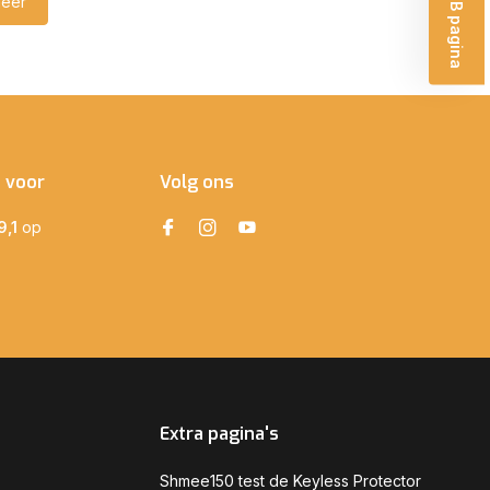
eer
e voor
Volg ons
9,1
op
Extra pagina's
Shmee150 test de Keyless Protector