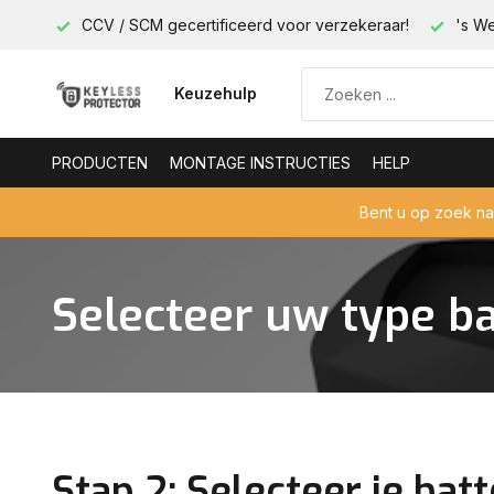
less!
CCV / SCM gecertificeerd voor verzekeraar!
's We
Keuzehulp
PRODUCTEN
MONTAGE INSTRUCTIES
HELP
Bent u op zoek n
Selecteer uw type ba
Stap 2: Selecteer je batt