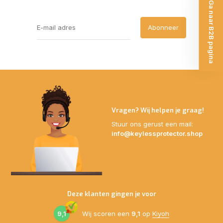
Ga naar B2B pagina
Abonneer
Vragen? Wij helpen je graag!
Stuur ons gerust een mail:
info@keylessprotector.shop
Deze klanten gingen je voor
9,1
Wij scoren een
9,1
op
Kiyoh