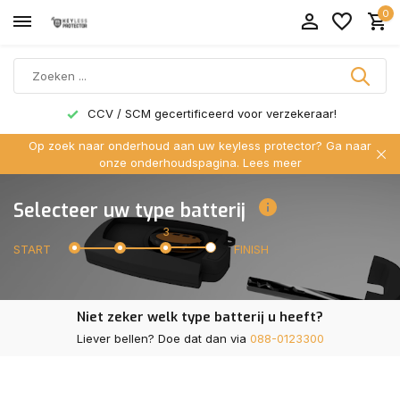
0
CCV / SCM gecertificeerd voor verzekeraar!
Op zoek naar onderhoud aan uw keyless protector? Ga naar
onze onderhoudspagina.
Lees meer
Selecteer uw type batterij
3
START
FINISH
Niet zeker welk type batterij u heeft?
Liever bellen? Doe dat dan via
088-0123300