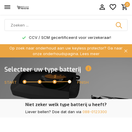
0
CCV / SCM gecertificeerd voor verzekeraar!
Op zoek naar onderhoud aan uw keyless protector? Ga naar
onze onderhoudspagina.
Lees meer
Selecteer uw type batterij
3
START
FINISH
Niet zeker welk type batterij u heeft?
Liever bellen? Doe dat dan via
088-0123300