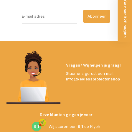
Ga naar B2B pagina
Abonneer
Vragen? Wij helpen je graag!
Stuur ons gerust een mail:
info@keylessprotector.shop
Deze klanten gingen je voor
9,1
Wij scoren een
9,1
op
Kiyoh