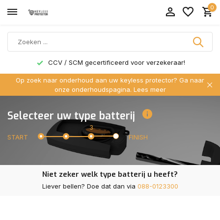
0
CCV / SCM gecertificeerd voor verzekeraar!
Op zoek naar onderhoud aan uw keyless protector? Ga naar
onze onderhoudspagina.
Lees meer
Selecteer uw type batterij
3
START
FINISH
Niet zeker welk type batterij u heeft?
Liever bellen? Doe dat dan via
088-0123300