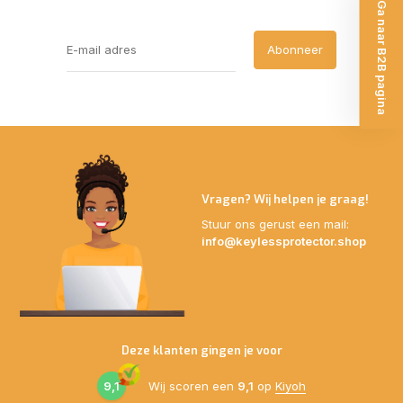
Ga naar B2B pagina
Abonneer
Vragen? Wij helpen je graag!
Stuur ons gerust een mail:
info@keylessprotector.shop
Deze klanten gingen je voor
9,1
Wij scoren een
9,1
op
Kiyoh