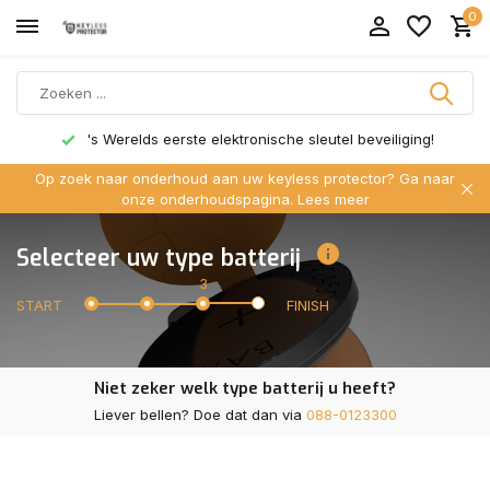
0
Geschikt voor elke auto met keyless!
Op zoek naar onderhoud aan uw keyless protector? Ga naar
onze onderhoudspagina.
Lees meer
Selecteer uw type batterij
3
START
FINISH
Niet zeker welk type batterij u heeft?
Liever bellen? Doe dat dan via
088-0123300