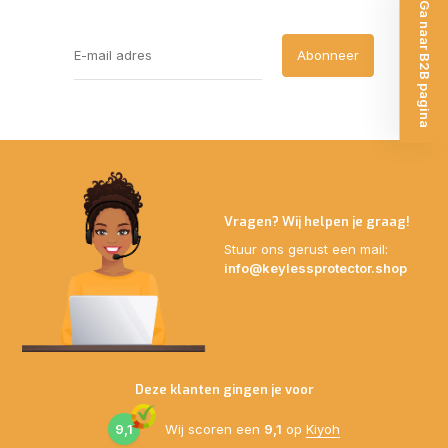
Ga naar B2B pagina
Abonneer
Vragen? Wij helpen je graag!
Stuur ons gerust een mail:
info@keylessprotector.shop
Deze klanten gingen je voor
9,1
Wij scoren een
9,1
op
Kiyoh