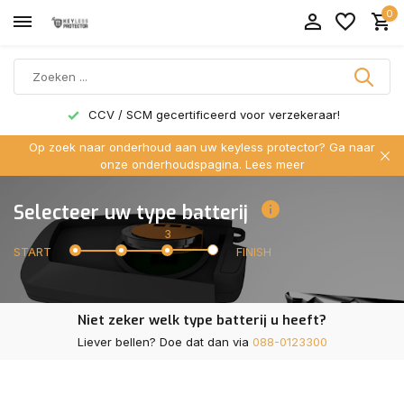
0
CCV / SCM gecertificeerd voor verzekeraar!
Op zoek naar onderhoud aan uw keyless protector? Ga naar
onze onderhoudspagina.
Lees meer
Selecteer uw type batterij
3
START
FINISH
Niet zeker welk type batterij u heeft?
Liever bellen? Doe dat dan via
088-0123300