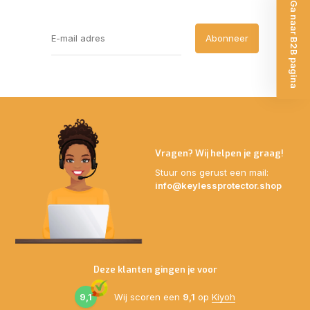
Ga naar B2B pagina
Abonneer
Vragen? Wij helpen je graag!
Stuur ons gerust een mail:
info@keylessprotector.shop
Deze klanten gingen je voor
9,1
Wij scoren een
9,1
op
Kiyoh