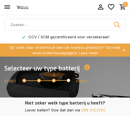
0
CCV / SCM gecertificeerd voor verzekeraar!
Op zoek naar onderhoud aan uw keyless protector? Ga naar
onze onderhoudspagina.
Lees meer
Selecteer uw type batterij
3
START
FINISH
Niet zeker welk type batterij u heeft?
Liever bellen? Doe dat dan via
088-0123300