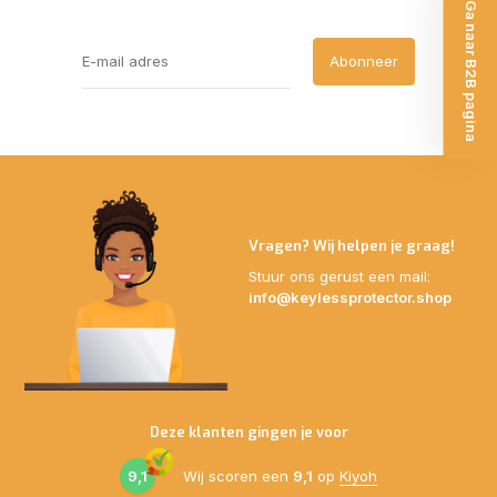
Ga naar B2B pagina
Abonneer
Vragen? Wij helpen je graag!
Stuur ons gerust een mail:
info@keylessprotector.shop
Deze klanten gingen je voor
9,1
Wij scoren een
9,1
op
Kiyoh