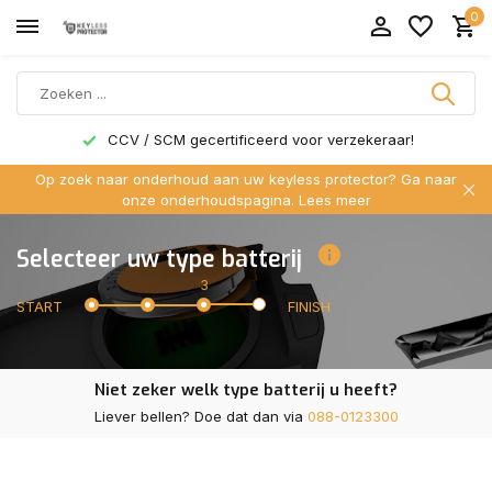
0
CCV / SCM gecertificeerd voor verzekeraar!
Op zoek naar onderhoud aan uw keyless protector? Ga naar
onze onderhoudspagina.
Lees meer
Selecteer uw type batterij
3
START
FINISH
Niet zeker welk type batterij u heeft?
Liever bellen? Doe dat dan via
088-0123300