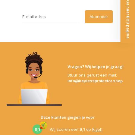
Ga naar B2B pagina
Abonneer
Vragen? Wij helpen je graag!
Stuur ons gerust een mail:
info@keylessprotector.shop
Deze klanten gingen je voor
9,1
Wij scoren een
9,1
op
Kiyoh