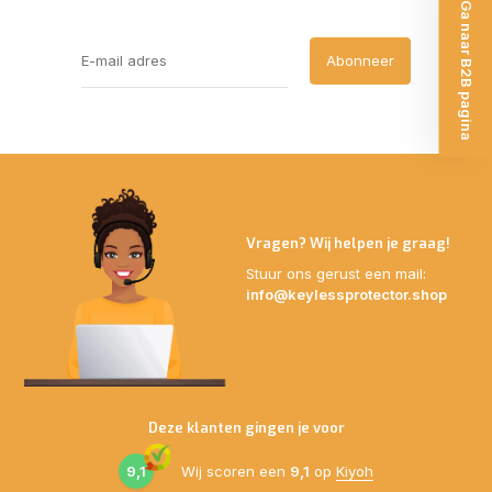
Ga naar B2B pagina
Abonneer
Vragen? Wij helpen je graag!
Stuur ons gerust een mail:
info@keylessprotector.shop
Deze klanten gingen je voor
9,1
Wij scoren een
9,1
op
Kiyoh