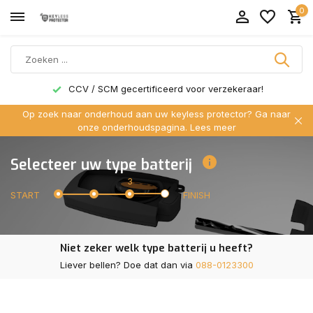
0
CCV / SCM gecertificeerd voor verzekeraar!
Op zoek naar onderhoud aan uw keyless protector? Ga naar
onze onderhoudspagina.
Lees meer
Selecteer uw type batterij
3
START
FINISH
Niet zeker welk type batterij u heeft?
Liever bellen? Doe dat dan via
088-0123300