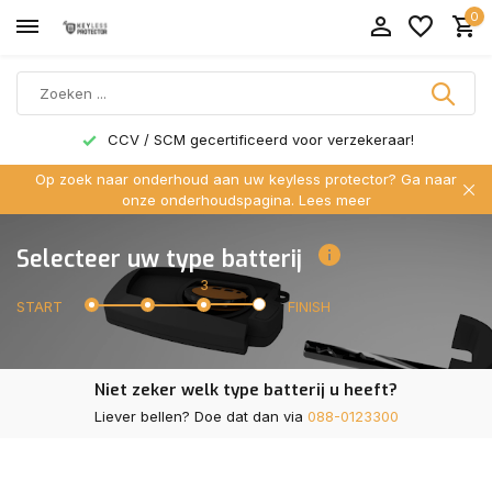
0
CCV / SCM gecertificeerd voor verzekeraar!
Op zoek naar onderhoud aan uw keyless protector? Ga naar
onze onderhoudspagina.
Lees meer
Selecteer uw type batterij
3
START
FINISH
Niet zeker welk type batterij u heeft?
Liever bellen? Doe dat dan via
088-0123300