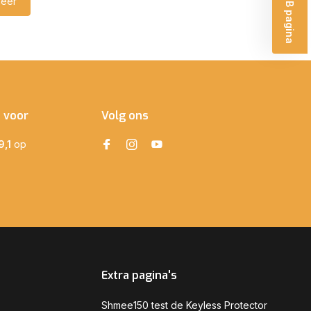
eer
e voor
Volg ons
9,1
op
Extra pagina's
Shmee150 test de Keyless Protector