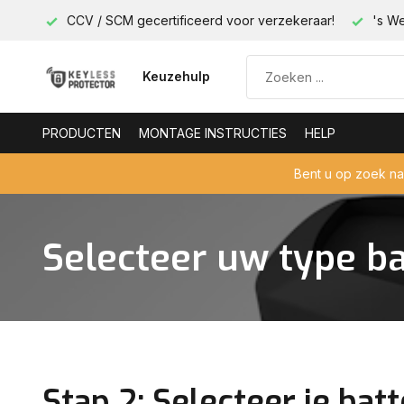
less!
CCV / SCM gecertificeerd voor verzekeraar!
's We
Keuzehulp
PRODUCTEN
MONTAGE INSTRUCTIES
HELP
Bent u op zoek n
Selecteer uw type ba
Stap 2: Selecteer je batt