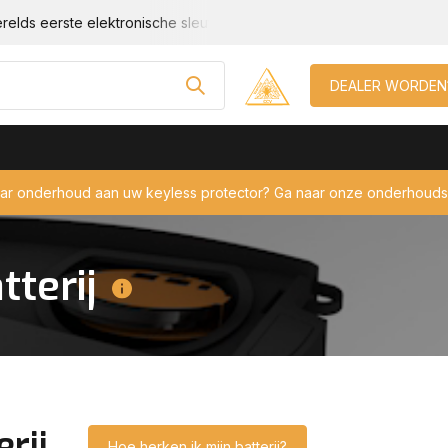
relds eerste elektronische sleutel beveiliging!
Geschikt voor e
DEALER WORDEN
aar onderhoud aan uw keyless protector? Ga naar onze onderhouds
tterij
erij
Hoe herken ik mijn batterij?