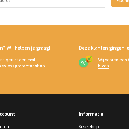
Abonn
n? Wij helpen je graag!
Deze klanten gingen j
ns gerust een mail:
Wij scoren een
9,1
keylessprotector.shop
Kiyoh
account
Informatie
reren
Keuzehulp