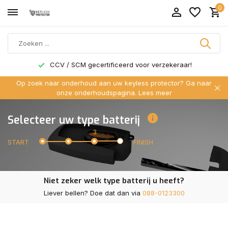
0
CCV / SCM gecertificeerd voor verzekeraar!
Op zoek naar onderhoud aan uw keyless protector? Ga naar
onze onderhoudspagina.
Lees meer
Selecteer uw type batterij
3
START
FINISH
Niet zeker welk type batterij u heeft?
Liever bellen? Doe dat dan via
088-0123300