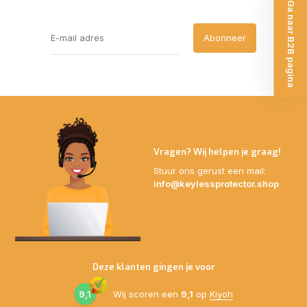
Ga naar B2B pagina
Abonneer
Vragen? Wij helpen je graag!
Stuur ons gerust een mail:
info@keylessprotector.shop
Deze klanten gingen je voor
9,1
Wij scoren een
9,1
op
Kiyoh