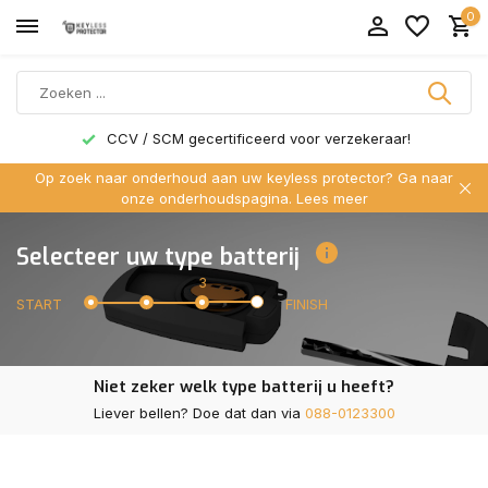
0
CCV / SCM gecertificeerd voor verzekeraar!
Op zoek naar onderhoud aan uw keyless protector? Ga naar
onze onderhoudspagina.
Lees meer
Selecteer uw type batterij
3
START
FINISH
Niet zeker welk type batterij u heeft?
Liever bellen? Doe dat dan via
088-0123300