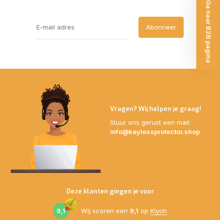
Ga naar B2B pagina
Abonneer
Vragen? Wij helpen je graag!
Stuur ons gerust een mail:
info@keylessprotector.shop
Deze klanten gingen je voor
9,1
Wij scoren een
9,1
op
Kiyoh