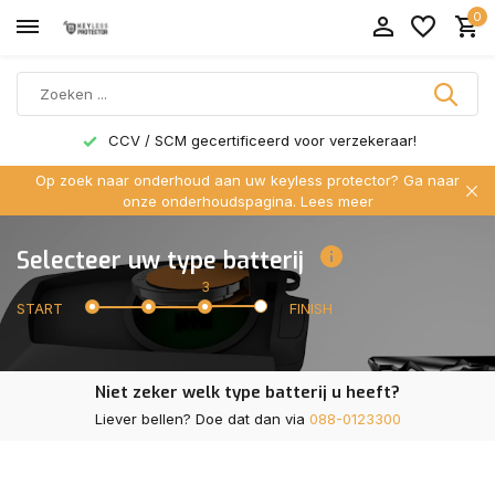
0
CCV / SCM gecertificeerd voor verzekeraar!
Op zoek naar onderhoud aan uw keyless protector? Ga naar
onze onderhoudspagina.
Lees meer
Selecteer uw type batterij
3
START
FINISH
Niet zeker welk type batterij u heeft?
Liever bellen? Doe dat dan via
088-0123300